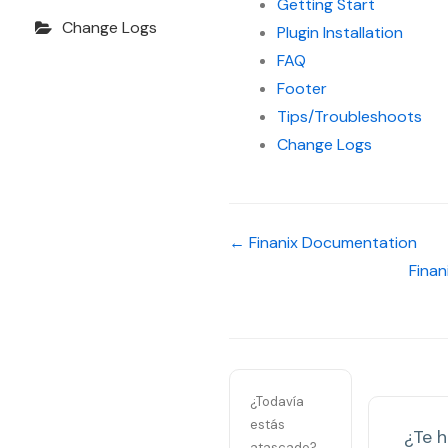
Getting Start
Change Logs
Plugin Installation
FAQ
Footer
Tips/Troubleshoots
Change Logs
← Finanix Documentation
Fina
¿Todavía
estás
¿Te h
atascado?