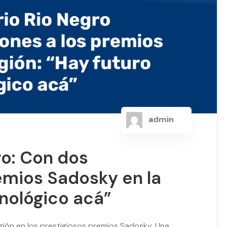
admin
ro: Con dos
emios Sadosky en la
cnológico acá”
egión en los prestigiosos premios Sadosky. Una